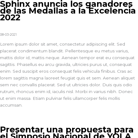
Sphinx anuncia los ganadores
de las Medallas a la Excelencia
2022
08-03-2021
Lorem ipsum dolor sit amet, consectetur adipiscing elit. Sed
placerat condimentum blandit. Pellentesque eu metus varius,
mattis dolor id, mattis neque. Aenean tempor erat eu consequat
sagittis. Phasellus eu arcu gravida, ultricies purus ut, consequat
enim. Sed suscipit eros consequat felis vehicula finibus. Cras ac
lorem sagittis magna laoreet feugiat quis et sem. Aenean aliquet
sem nec convallis placerat. Sed ut ultricies dolor. Duis quis odio
rutrum, rhoncus enim id, iaculis nisl. Morbi in varius nibh. Donec
ut enim massa. Etiam pulvinar felis ullamcorper felis mollis
accumsan.
Presentar una propuesta para
el Simposio Nacional de YOLA