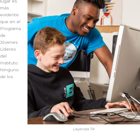
lugar es
más
evidente
que en el
Programa
de
Jóvenes
Líderes
del
Instituto.
Ninguno
de los
Leyenda TK