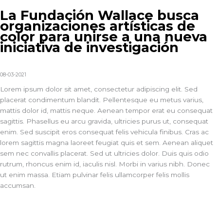
La Fundación Wallace busca
organizaciones artísticas de
color para unirse a una nueva
iniciativa de investigación
08-03-2021
Lorem ipsum dolor sit amet, consectetur adipiscing elit. Sed
placerat condimentum blandit. Pellentesque eu metus varius,
mattis dolor id, mattis neque. Aenean tempor erat eu consequat
sagittis. Phasellus eu arcu gravida, ultricies purus ut, consequat
enim. Sed suscipit eros consequat felis vehicula finibus. Cras ac
lorem sagittis magna laoreet feugiat quis et sem. Aenean aliquet
sem nec convallis placerat. Sed ut ultricies dolor. Duis quis odio
rutrum, rhoncus enim id, iaculis nisl. Morbi in varius nibh. Donec
ut enim massa. Etiam pulvinar felis ullamcorper felis mollis
accumsan.