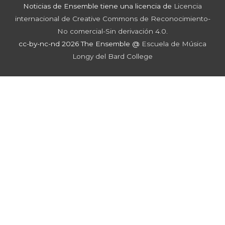
Noticias de Ensemble
tiene una licencia de
Licencia
internacional de Creative Commons de Reconocimiento-
No comercial-Sin derivación 4.0
.
cc-by-nc-nd 2026 The Ensemble @
Escuela de Música
Longy del Bard College