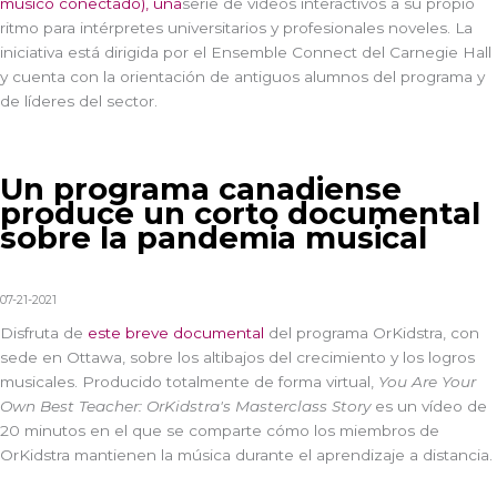
músico conectado), una
serie de vídeos interactivos a su propio
ritmo para intérpretes universitarios y profesionales noveles. La
iniciativa está dirigida por el Ensemble Connect del Carnegie Hall
y cuenta con la orientación de antiguos alumnos del programa y
de líderes del sector.
Un programa canadiense
produce un corto documental
sobre la pandemia musical
07-21-2021
Disfruta de
este breve documental
del programa OrKidstra, con
sede en Ottawa, sobre los altibajos del crecimiento y los logros
musicales. Producido totalmente de forma virtual,
You Are Your
Own Best Teacher: OrKidstra's Masterclass Story
es un vídeo de
20 minutos en el que se comparte cómo los miembros de
OrKidstra mantienen la música durante el aprendizaje a distancia.