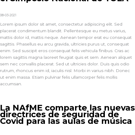
08-03-2021
Lorem ipsum dolor sit amet, consectetur adipiscing elit. Sed
placerat condimentum blandit. Pellentesque eu metus varius,
mattis dolor id, mattis neque. Aenean tempor erat eu consequat
sagittis. Phasellus eu arcu gravida, ultricies purus ut, consequat
enim. Sed suscipit eros consequat felis vehicula finibus. Cras ac
lorem sagittis magna laoreet feugiat quis et sem. Aenean aliquet
sem nec convallis placerat. Sed ut ultricies dolor. Duis quis odio
rutrum, rhoncus enim id, iaculis nisl. Morbi in varius nibh. Donec
ut enim massa. Etiam pulvinar felis ullamcorper felis mollis
accumsan.
La NAfME comparte las nuevas
directrices de seguridad de
Covid para las aulas de música