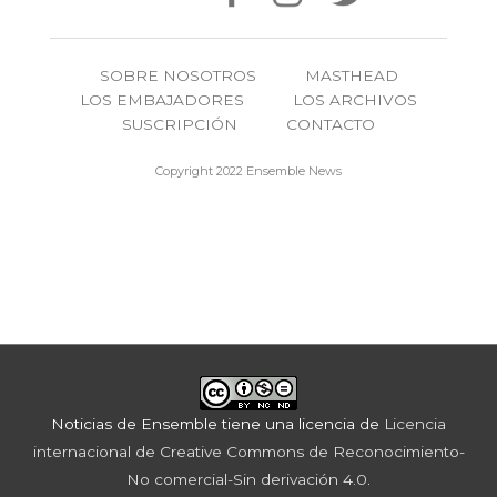
SOBRE NOSOTROS
MASTHEAD
LOS EMBAJADORES
LOS ARCHIVOS
SUSCRIPCIÓN
CONTACTO
Copyright 2022 Ensemble News
Noticias de Ensemble
tiene una licencia de
Licencia
internacional de Creative Commons de Reconocimiento-
No comercial-Sin derivación 4.0
.