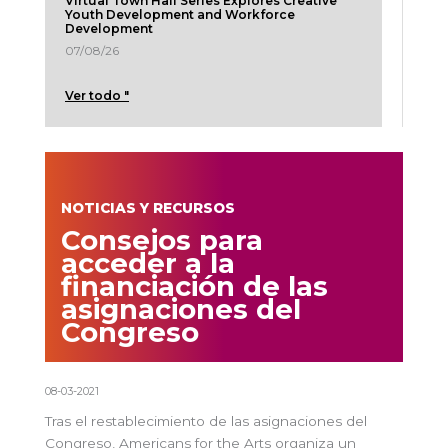
Virtual Town Hall Series Explores Creative
Youth Development and Workforce
Development
07/08/26
Ver todo "
NOTICIAS Y RECURSOS
Consejos para
acceder a la
financiación de las
asignaciones del
Congreso
08-03-2021
Tras el restablecimiento de las asignaciones del
Congreso, Americans for the Arts organiza un