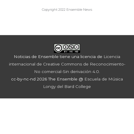
Copyright 2022 Ensemble News
Noticias de Ensemble
tiene una licencia de
Licencia
internacional de Creative Commons de Reconocimiento-
No comercial-Sin derivación 4.0
.
cc-by-nc-nd 2026 The Ensemble @
Escuela de Música
Longy del Bard College