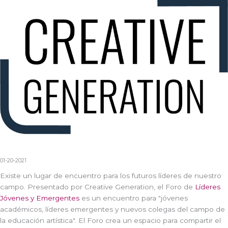
01-20-2021
Existe un lugar de encuentro para los futuros líderes de nuestro
campo. Presentado por Creative Generation, el Foro de
Líderes
Jóvenes y Emergentes
es un encuentro para "jóvenes
académicos, líderes emergentes y nuevos colegas del campo de
la educación artística". El Foro crea un espacio para compartir el