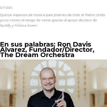
12-11-2024
Quince espacios de música para jóvenes de todo el Reino Unido
ya no corren el riesgo de cerrar gracias al apoyo decisivo de
Spotify
y
Música Joven
.
En sus palabras: Ron Davis
Alvarez, Fundador/Director,
The Dream Orchestra