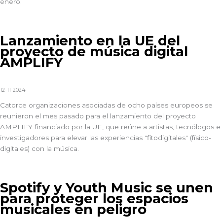
enero.
Lanzamiento en la UE del
proyecto de música digital
AMPLIFY
12-11-2024
Catorce organizaciones asociadas de ocho países europeos
se
reunieron el mes pasado
para el lanzamiento del proyecto
AMPLIFY
financiado por la UE, que reúne a artistas, tecnólogos e
investigadores para elevar las experiencias "fitodigitales" (físico-
digitales) con la música.
Spotify y Youth Music se unen
para proteger los espacios
musicales en peligro