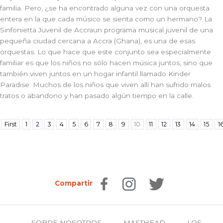
familia. Pero, ¿se ha encontrado alguna vez con una orquesta
entera en la que cada músico se sienta como un hermano? La
Sinfonietta Juvenil de Accra
un programa musical juvenil de una
pequeña ciudad cercana a Accra (Ghana), es una de esas
orquestas. Lo que hace que este conjunto sea especialmente
familiar es que los niños no sólo hacen música juntos, sino que
también viven juntos en un hogar infantil llamado Kinder
Paradise. Muchos de los niños que viven allí han sufrido malos
tratos o abandono y han pasado algún tiempo en la calle.
First
1
2
3
4
5
6
7
8
9
10
11
12
13
14
15
1
Compartir
SOBRE NOSOTROS
MASTHEAD
LOS