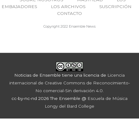
EMBAJADORES
LOS ARCHIVOS
SUSCRIPCIÓN
CONTACTO
Copyright 2022 Ensemble News
Noticias de Ensemble
tiene una licencia de
Licencia
internacional de Creative Commons de Reconocimiento-
No comercial-Sin derivación 4.0
.
cc-by-nc-nd 2026 The Ensemble @
Escuela de Música
Longy del Bard College