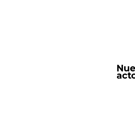
Nue
act