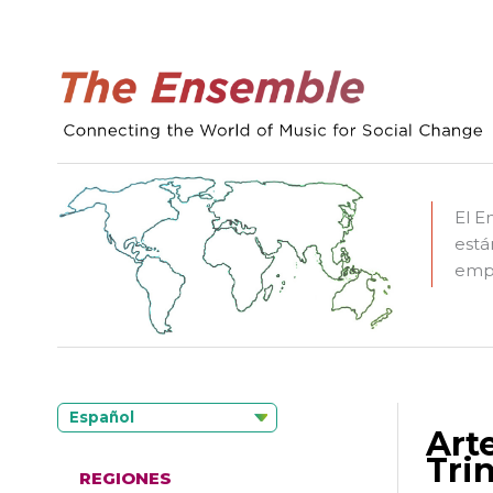
El E
está
empo
Español
Art
Tri
REGIONES