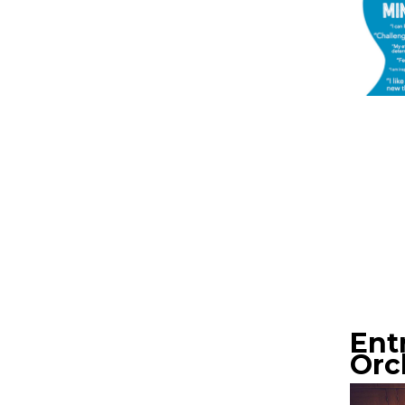
Ent
Orc