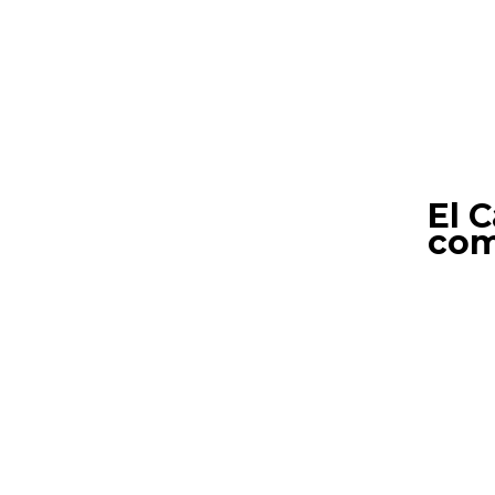
El C
com