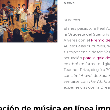
News
01-06-2021
El mes pasado, la Real A
la Orquesta del Sueño (y 
Álvarez con el
Premio de
40 escuelas culturales, 
su experiencia desde Ven
actuación
para la gala d
celebró en formato digita
Teacher Prize, dirigió a 
canción "Brave" de Sara B
sentarse con
The World 
experiencias con la Drea
ación de música en línea imp