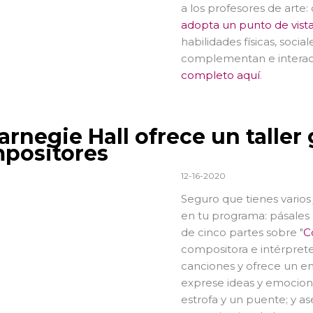
a los profesores de arte:
adopta un punto de vista
habilidades físicas, socia
complementan e interactú
completo aquí
.
arnegie Hall ofrece un taller
positores
12-16-2020
Seguro que tienes varios
en tu programa: pásales e
de cinco partes sobre "
C
compositora e intérprete
canciones y ofrece un e
exprese ideas y emociones;
estrofa y un puente; y a