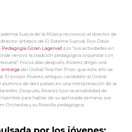
cademia Sueca de la Música reconoció al director de
director artístico de El Sistema Suecia) Ron Davis
 Pedagogía Göran Lagervall
por "sus actividades en
donde renovó la tradición pedagógica orquestal con
ezuela". Pocos días después, Álvarez dirigió una
e entrega
del Global Teacher Prize, que este año se
l. El propio Álvarez, antiguo candidato al Global
70 alumnos de diez países en una interpretación de la
areilles. Después, Álvarez tuvo la amabilidad de
Ensemble
para hablar de su ajetreada semana, sus
m Orchestra y su filosofía pedagógica.
ulsada por los jóvenes: