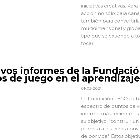
iniciativas creativas. Par
acción no sólo para canal
también para convertirla
multidimensional y globa
tipo que se extiende a 
tocar.
vos informes de la Fundació
os de juego en el aprendizaje
01-05-2021
La Fundación LEGO publi
espectro de puntos de vis
informe más reciente es
su objetivo: "construir un
permita a los niños conv
de por vida". Estos obje