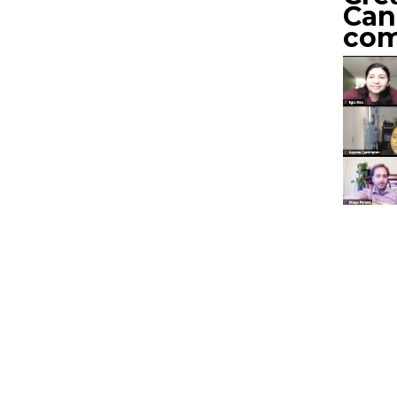
Cana
com