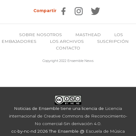
Compartir
SOBRE NOSOTROS
MASTHEAD
LOS
EMBAJADORES
LOS ARCHIVOS
SUSCRIPCIÓN
CONTACTO
Copyright 2022 Ensemble News
Noticias de Ensemble
tiene una licencia de
Licencia
internacional de Creative Commons de Reconocimiento-
No comercial-Sin derivación 4.0
.
cc-by-nc-nd 2026 The Ensemble @
Escuela de Música