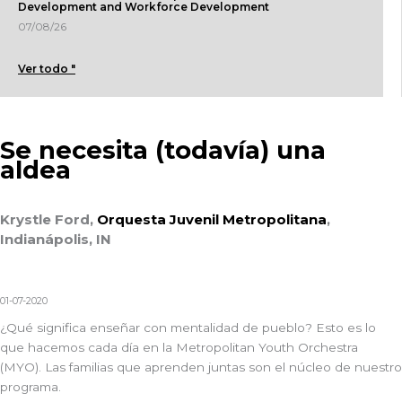
Development and Workforce Development
07/08/26
Ver todo "
Se necesita (todavía) una
aldea
Krystle Ford,
Orquesta Juvenil Metropolitana
,
Indianápolis, IN
01-07-2020
¿Qué significa enseñar con mentalidad de pueblo? Esto es lo
que hacemos cada día en la Metropolitan Youth Orchestra
(MYO). Las familias que aprenden juntas son el núcleo de nuestro
programa.