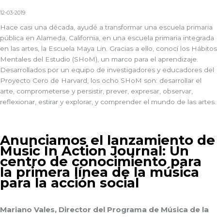
12-03-2019
Hace casi una década, ayudé a transformar una escuela primaria
pública en Alameda, California, en una escuela primaria integrada
en las artes, la Escuela Maya Lin. Gracias a ello, conocí los Hábitos
Mentales del Estudio (SHoM), un marco para el aprendizaje.
Desarrollados por un equipo de investigadores y educadores del
Proyecto Cero de Harvard, los ocho SHoM son: desarrollar el
arte, comprometerse y persistir, prever, expresar, observar,
reflexionar, estirar y explorar, y comprender el mundo de las artes.
Anunciamos el lanzamiento de
Music In Action Journal: Un
centro de conocimiento para
la primera línea de la música
para la acción social
Mariano Vales, Director del Programa de Música de la