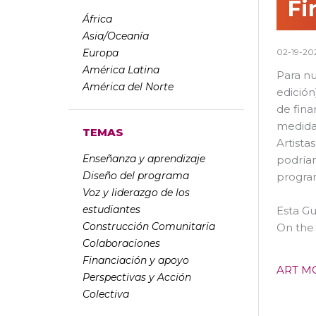
Fi
África
Asia/Oceanía
Europa
02-19-20
América Latina
Para nu
América del Norte
edición
de fina
medida 
TEMAS
Artista
Enseñanza y aprendizaje
podrían
Diseño del programa
program
Voz y liderazgo de los
estudiantes
Esta Gu
Construcción Comunitaria
On the
Colaboraciones
Financiación y apoyo
ART M
Perspectivas y Acción
Colectiva