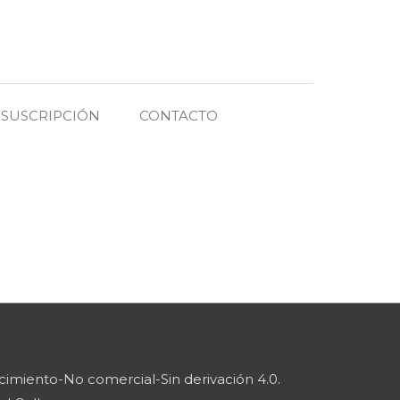
SUSCRIPCIÓN
CONTACTO
imiento-No comercial-Sin derivación 4.0
.