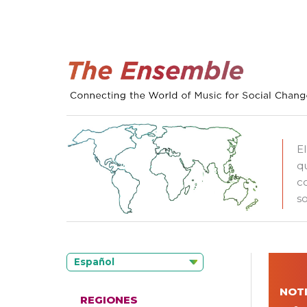
E
q
c
so
Español
NOTI
REGIONES