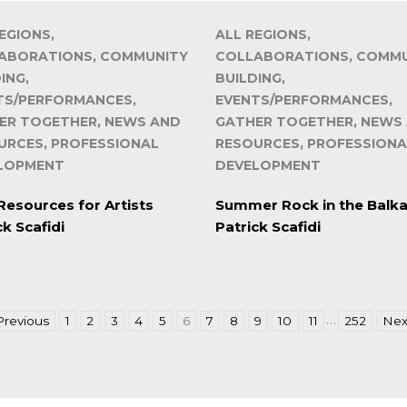
EGIONS,
ALL REGIONS,
ABORATIONS, COMMUNITY
COLLABORATIONS, COMM
ING,
BUILDING,
TS/PERFORMANCES,
EVENTS/PERFORMANCES,
ER TOGETHER, NEWS AND
GATHER TOGETHER, NEWS
URCES, PROFESSIONAL
RESOURCES, PROFESSIONA
LOPMENT
DEVELOPMENT
Resources for Artists
Summer Rock in the Balk
ck Scafidi
Patrick Scafidi
…
Previous
1
2
3
4
5
6
7
8
9
10
11
252
Nex