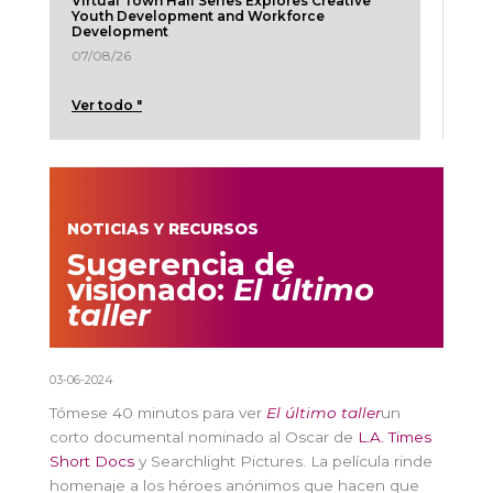
Virtual Town Hall Series Explores Creative
Youth Development and Workforce
Development
07/08/26
Ver todo "
NOTICIAS Y RECURSOS
Sugerencia de
visionado:
El último
taller
03-06-2024
Tómese 40 minutos para ver
El último taller
un
corto documental nominado al Oscar de
L.A. Times
Short Docs
y Searchlight Pictures. La película rinde
homenaje a los héroes anónimos que hacen que