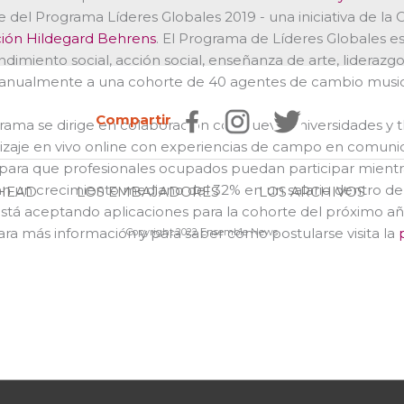
 del Programa Líderes Globales 2019 - una iniciativa de la
ión Hildegard Behrens
. El Programa de Líderes Globales e
imiento social, acción social, enseñanza de arte, liderazgo c
 anualmente a una cohorte de 40 agentes de cambio musi
Compartir
rama se dirige en colaboración con nueve universidades y t
izaje en vivo online con experiencias de campo en comuni
para que profesionales ocupados puedan participar mientra
n un crecimiento mediano del 32% en un salario dentro de
HEAD
LOS EMBAJADORES
LOS ARCHIVOS
stá aceptando aplicaciones para la cohorte del próximo a
ara más información y para saber cómo postularse visita la
Copyright 2022 Ensemble News