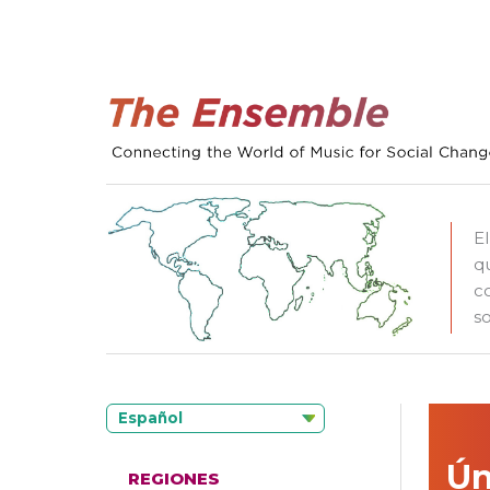
E
q
c
so
Español
Ún
REGIONES