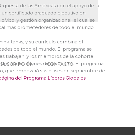
 Orquesta de las Américas con el apoyo de la
s un certificado graduado ejecutivo en
ívico, y gestión organizacional, el cual se
cal más prometedores de todo el mundo.
hink-tanks, y su currículo combina el
dades de todo el mundo. El programa se
s trabajan, y los miembros de la cohorte
 dos años después de graduarse. El programa
SUSCRIPCIÓN
CONTACTO
ño, que empezará sus clases en septiembre de
página del Programa Líderes Globales
.