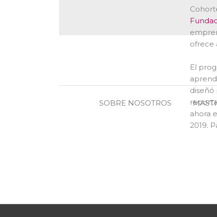
Cohorte
Fundac
emprend
ofrece
El prog
aprend
diseñó 
reporta
SOBRE NOSOTROS
MAST
ahora e
2019. P