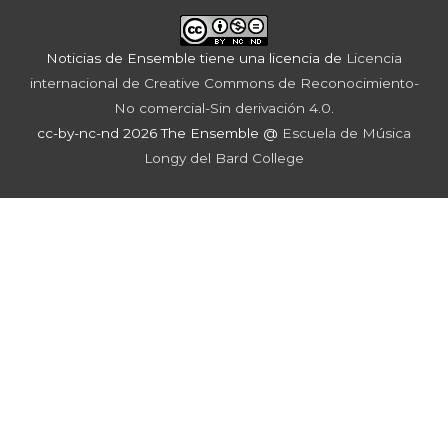
Noticias de Ensemble
tiene una licencia de
Licencia
internacional de Creative Commons de Reconocimiento-
No comercial-Sin derivación 4.0
.
cc-by-nc-nd 2026 The Ensemble @
Escuela de Música
Longy del Bard College