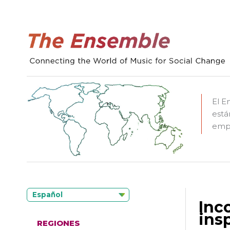
El E
está
empo
Español
Inc
ins
REGIONES