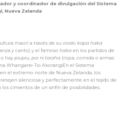
dor y coordinador de divulgación del Sistema
i, Nueva Zelanda
ultura maorí a través de su vívido
kapa haka
anza y canto) y el famoso
haka
en los partidos de
 No hay
piupiu, poi
ni
taiaha
(ropa, comida o armas
ma Whangarei-Toi Akorangi
En el Sistema
 en el extremo norte de Nueva Zelanda, los
retejen silenciosa y perfectamente en el tejido de
os cimientos de un sinfín de posibilidades.