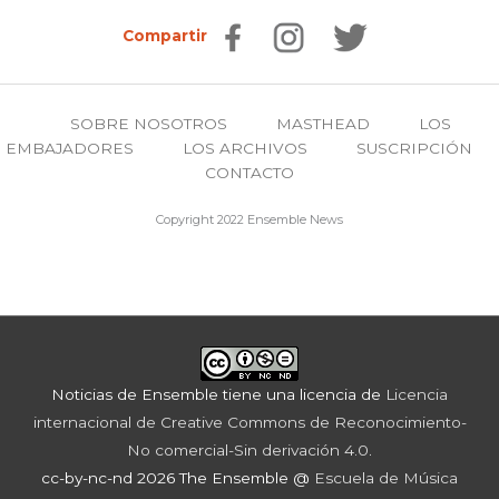
Compartir
SOBRE NOSOTROS
MASTHEAD
LOS
EMBAJADORES
LOS ARCHIVOS
SUSCRIPCIÓN
CONTACTO
Copyright 2022 Ensemble News
Noticias de Ensemble
tiene una licencia de
Licencia
internacional de Creative Commons de Reconocimiento-
No comercial-Sin derivación 4.0
.
cc-by-nc-nd 2026 The Ensemble @
Escuela de Música