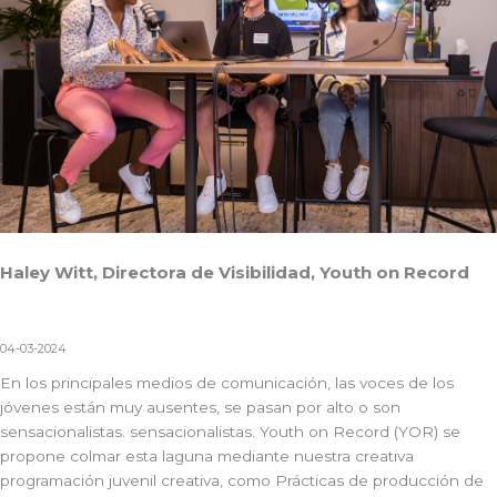
Haley Witt, Directora de Visibilidad, Youth on Record
04-03-2024
En los principales medios de comunicación, las voces de los
jóvenes están muy ausentes, se pasan por alto o son
sensacionalistas.
sensacionalistas.
Youth on Record
(YOR) se
propone colmar esta laguna mediante nuestra creativa
programación juvenil creativa, como
Prácticas de producción de