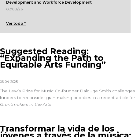
Development and Workforce Development
07/08/26
Ver todo "
Suggested Reading:
“Expanding the Path to
Equitable Arts Funding”
06-04-2025
The Lewis Prize for Music
Co-founder Dalouge Smith challenges
funders to reconsider grantmaking priorities in a
recent article
for
Grantmakers in the Arts
.
Transformar la vida de los
jóvenes a través de la música: