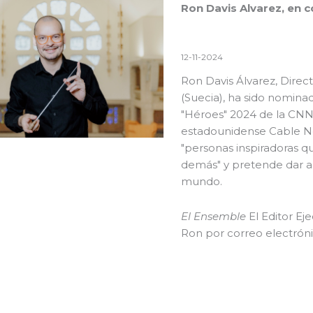
Ron Davis Alvarez, en 
12-11-2024
Ron Davis Álvarez, Direc
(Suecia), ha sido nomina
"Héroes" 2024 de la CNN
estadounidense Cable N
"personas inspiradoras q
demás" y pretende dar a 
mundo.
El Ensemble
El Editor Ej
Ron por correo electróni