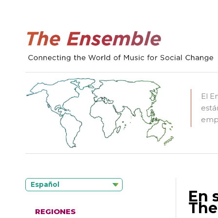
El E
está
empo
Español
En 
The
REGIONES