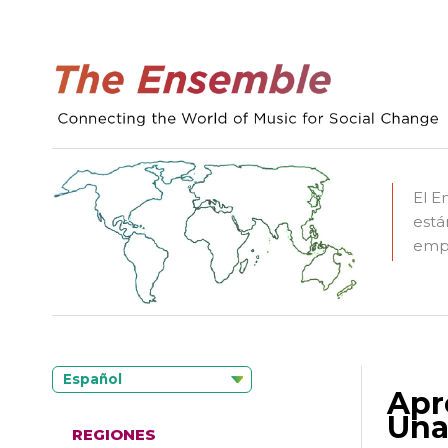
El E
está
empo
Español
Apr
Una
REGIONES