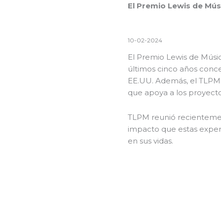
El Premio Lewis de Mús
10-02-2024
El Premio Lewis de Músi
últimos cinco años conc
EE.UU. Además, el TLPM 
que apoya a los proyecto
TLPM reunió recientement
impacto que estas experi
en sus vidas.