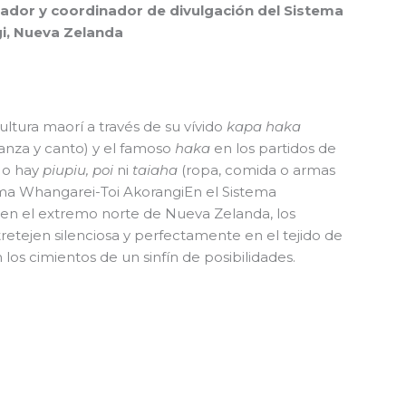
dor y coordinador de divulgación del Sistema
i, Nueva Zelanda
ultura maorí a través de su vívido
kapa haka
anza y canto) y el famoso
haka
en los partidos de
 No hay
piupiu, poi
ni
taiaha
(ropa, comida o armas
ma Whangarei-Toi Akorangi
En el Sistema
 en el extremo norte de Nueva Zelanda, los
retejen silenciosa y perfectamente en el tejido de
os cimientos de un sinfín de posibilidades.