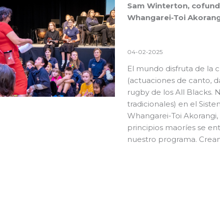
Sam Winterton, cofunda
Whangarei-Toi Akorang
04-02-2025
El mundo disfruta de la c
(actuaciones de canto, d
rugby de los All Blacks.
tradicionales) en el
Siste
Whangarei-Toi Akorangi,
principios maoríes se ent
nuestro programa. Crean l