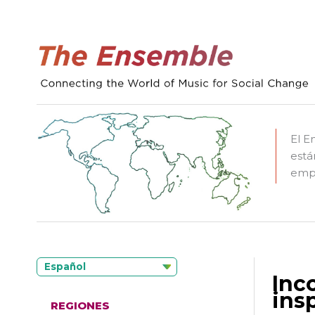
El E
está
empo
Español
Inc
ins
REGIONES