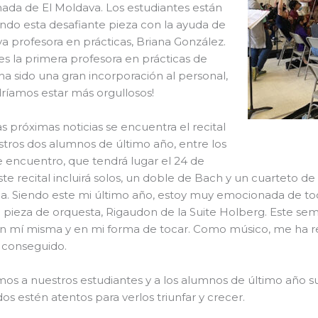
ada de El Moldava. Los estudiantes están
do esta desafiante pieza con la ayuda de
a profesora en prácticas, Briana González.
es la primera profesora en prácticas de
ha sido una gran incorporación al personal,
ríamos estar más orgullosos!
as próximas noticias se encuentra el recital
tros dos alumnos de último año, entre los
encuentro, que tendrá lugar el 24 de
Este recital incluirá solos, un doble de Bach y un cuarteto d
la. Siendo este mi último año, estoy muy emocionada de toc
 pieza de orquesta, Rigaudon de la Suite Holberg. Este se
n mí misma y en mi forma de tocar. Como músico, me ha resu
 conseguido.
os a nuestros estudiantes y a los alumnos de último año 
os estén atentos para verlos triunfar y crecer.