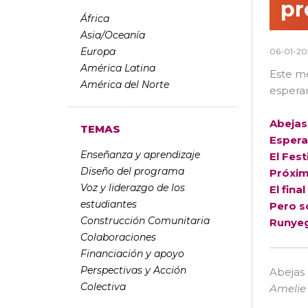
pr
África
Asia/Oceanía
Europa
06-01-20
América Latina
Este m
América del Norte
esperan
Abejas
TEMAS
Espera
Enseñanza y aprendizaje
El Fes
Diseño del programa
Próxim
Voz y liderazgo de los
El fin
estudiantes
Pero só
Construcción Comunitaria
Runyeg
Colaboraciones
Financiación y apoyo
Perspectivas y Acción
Abejas
Colectiva
Amelie