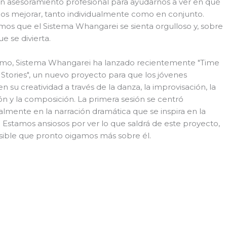
án asesoramiento profesional para ayudarnos a ver en qué
s mejorar, tanto individualmente como en conjunto.
os que el Sistema Whangarei se sienta orgulloso y, sobre
ue se divierta.
timo, Sistema Whangarei ha lanzado recientemente "Time
 Stories", un nuevo proyecto para que los jóvenes
n su creatividad a través de la danza, la improvisación, la
ón y la composición. La primera sesión se centró
almente en la narración dramática que se inspira en la
 Estamos ansiosos por ver lo que saldrá de este proyecto,
sible que pronto oigamos más sobre él.