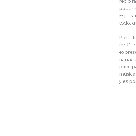
recibir
podemo
Esperam
todo, q
Por úl
for Our
exprese
narraci
princip
música.
y es po