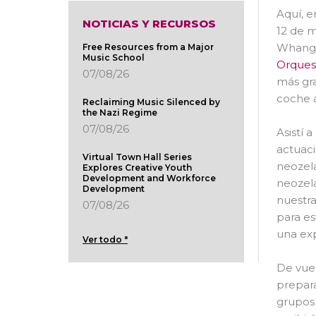
Aquí, e
NOTICIAS Y RECURSOS
12 de m
Whangar
Free Resources from a Major
Music School
Orques
07/08/26
más gr
coche a
Reclaiming Music Silenced by
the Nazi Regime
07/08/26
Asistí 
actuaci
Virtual Town Hall Series
neozel
Explores Creative Youth
Development and Workforce
neozel
Development
nuestra
07/08/26
para es
una exp
Ver todo "
De vuel
prepara
grupos 