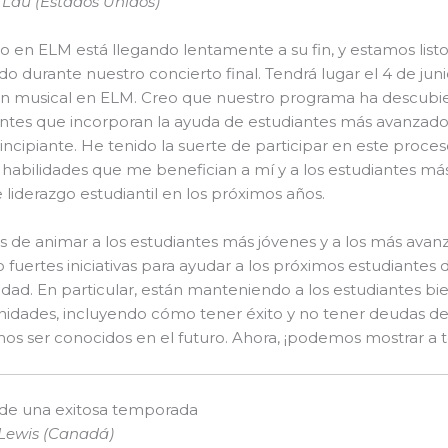
 Lau (Estados Unidos)
o en ELM está llegando lentamente a su fin, y estamos list
o durante nuestro concierto final. Tendrá lugar el 4 de juni
ón musical en ELM. Creo que nuestro programa ha descubie
ntes que incorporan la ayuda de estudiantes más avanzados
rincipiante. He tenido la suerte de participar en este proc
habilidades que me benefician a mí y a los estudiantes m
e liderazgo estudiantil en los próximos años.
de animar a los estudiantes más jóvenes y a los más avanz
fuertes iniciativas para ayudar a los próximos estudiantes 
idad. En particular, están manteniendo a los estudiantes bi
idades, incluyendo cómo tener éxito y no tener deudas des
os ser conocidos en el futuro. Ahora, ¡podemos mostrar a
l de una exitosa temporada
 Lewis (Canadá)