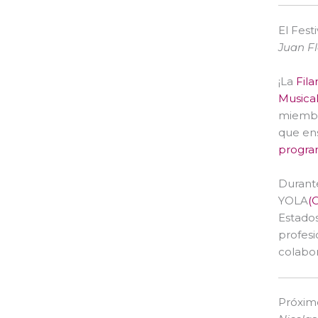
El Fest
Juan Fl
¡La
Fil
Musica
miembro
que en
program
Durante
YOLA
(
Estados
profesi
colabo
Próxim