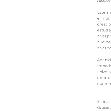
Nicolas
Este añ
el mund
creaci
estudia
nivel p
nuevas 
nivel d
Además 
tomado 
univers
oportun
querem
El fina
Gracie