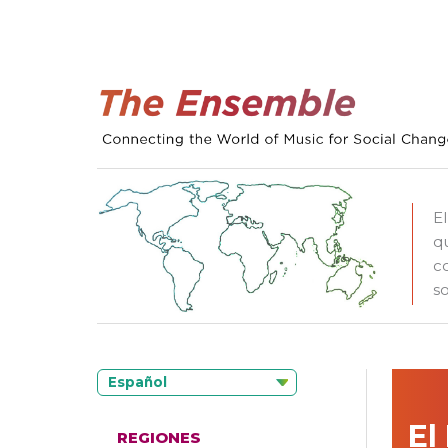
E
q
c
so
Español
El
REGIONES