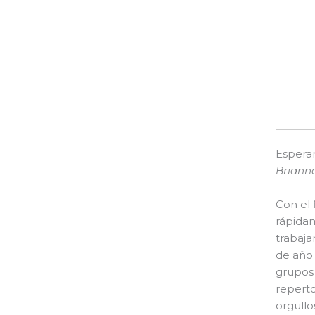
Espera
Brianna
Con el 
rápida
trabaja
de año 
grupos 
reperto
orgull