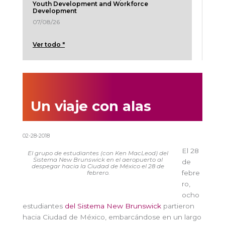
Youth Development and Workforce
Development
07/08/26
Ver todo "
Un viaje con alas
02-28-2018
El 28
El grupo de estudiantes (con Ken MacLeod) del
Sistema New Brunswick en el aeropuerto al
de
despegar hacia la Ciudad de México el 28 de
febre
febrero.
ro,
ocho
estudiantes
del Sistema New Brunswick
partieron
hacia Ciudad de México, embarcándose en un largo