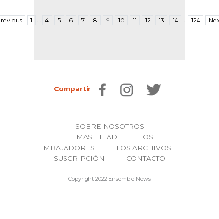
…
…
revious
1
4
5
6
7
8
9
10
11
12
13
14
124
Nex
Compartir
SOBRE NOSOTROS
MASTHEAD
LOS
EMBAJADORES
LOS ARCHIVOS
SUSCRIPCIÓN
CONTACTO
Copyright 2022 Ensemble News