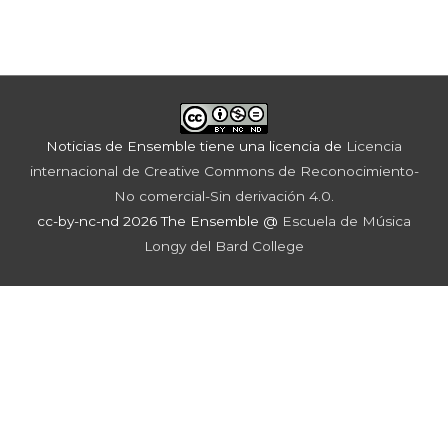
Noticias de Ensemble
tiene una licencia de
Licencia
internacional de Creative Commons de Reconocimiento-
No comercial-Sin derivación 4.0
.
cc-by-nc-nd 2026 The Ensemble @
Escuela de Música
Longy del Bard College