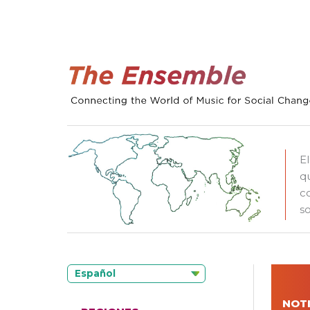
E
q
c
so
Español
NOTI