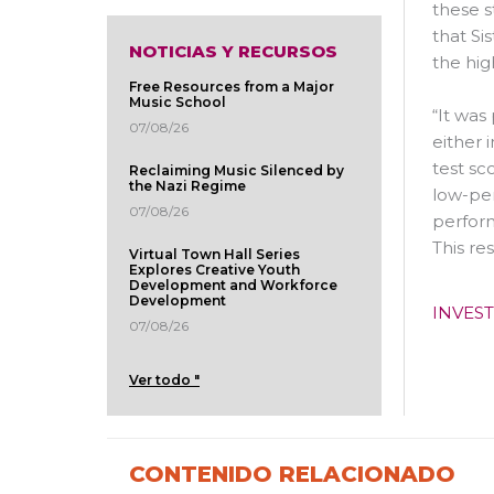
these s
that Si
NOTICIAS Y RECURSOS
the hig
Free Resources from a Major
Music School
“It was
07/08/26
either 
test sc
Reclaiming Music Silenced by
the Nazi Regime
low-per
07/08/26
perform
This re
Virtual Town Hall Series
Explores Creative Youth
Development and Workforce
Development
INVES
07/08/26
Ver todo "
CONTENIDO RELACIONADO