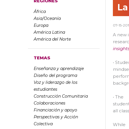
REGIONES
La
África
Asia/Oceanía
Europa
07-15-201
América Latina
A new i
América del Norte
resear
insight
TEMAS
• Stude
Enseñanza y aprendizaje
mindset
Diseño del programa
perfor
Voz y liderazgo de los
backgr
estudiantes
Construcción Comunitaria
• The
Colaboraciones
student
Financiación y apoyo
all cla
Perspectivas y Acción
Colectiva
While