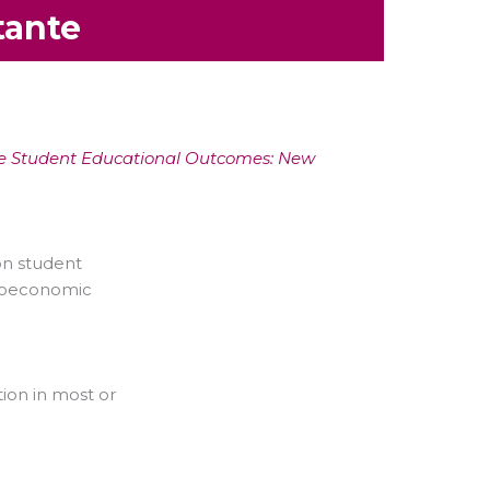
tante
e Student Educational Outcomes: New
on student
cioeconomic
ion in most or