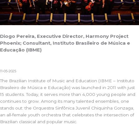
Diogo Pereira, Executive Director, Harmony Project
Phoenix; Consultant, Instituto Brasileiro de Música e
Educação (IBME)
11-05-2025
The Brazilian Institute of Music and Education (IBME – Instituto
Brasileiro de Música e Educação) was launched in 2011 with just
15 students. Today, it serves more than 4,000 young people and
continues to grow. Among its many talented ensembles, one
stands out: the Orquestra Sinfônica Juvenil Chiquinha Gonzaga,
an all-female youth orchestra that celebrates the intersection of
Brazilian classical and popular music.