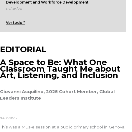
Development and Workforce Development
07/08/26
Ver todo "
EDITORIAL
A Space to Be: What One
Classroom Taught Me about
Art, Listening, and Inclusion
Giovanni Acquilino, 2025 Cohort Member, Global
Leaders Institute
09-03-2025
This was a
Mus-e session
at a public primary school in Genova,