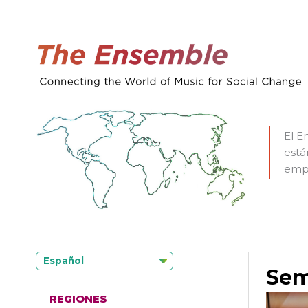
El E
está
empo
Español
Sem
REGIONES