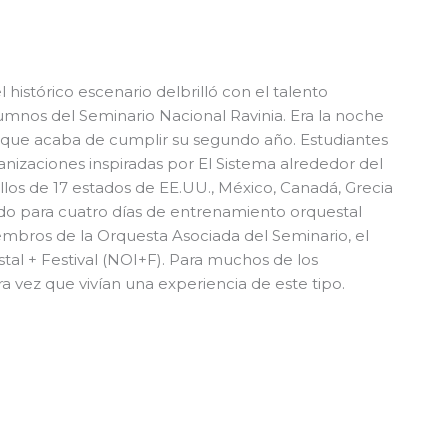
l histórico escenario del
brilló con el talento
lumnos del
Seminario Nacional Ravinia
. Era la noche
, que acaba de cumplir su segundo año. Estudiantes
anizaciones inspiradas por El Sistema alrededor del
os de 17 estados de EE.UU., México, Canadá, Grecia
do para cuatro días de entrenamiento orquestal
iembros de la Orquesta Asociada del Seminario, el
tal + Festival
(NOI+F). Para muchos de los
ra vez que vivían una experiencia de este tipo.