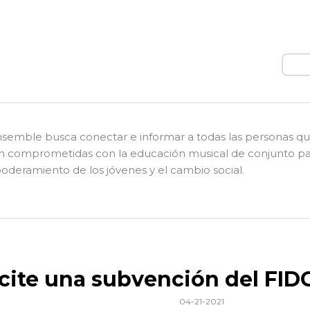
Busc
nsemble busca conectar e informar a todas las personas q
n comprometidas con la educación musical de conjunto pa
deramiento de los jóvenes y el cambio social.
icite una subvención del FID
04-21-2021