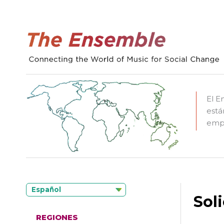
El E
está
empo
Español
Sol
REGIONES