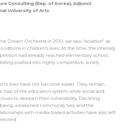
ure Consulting (Rep. of Korea); Adjunct
al University of Arts
he Dream Orchestra in 2010, we saw “isolation” as
ditions in children’s lives. At the time, the intensity
petition had already reached elementary school,
eing pushed into highly competitive, lonely
dren’s lives have not become easier. They remain
e trap of the education system while social and
nues to deepen their vulnerability. Declining
lbeing, weakened community ties, and the
ationships with media-based activities have also left
nnected.