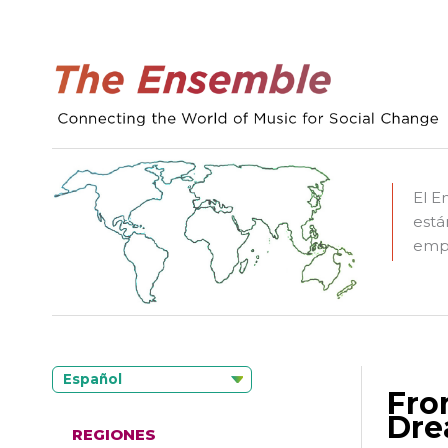
El E
está
empo
Español
Fro
Dre
REGIONES