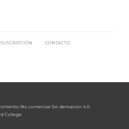
SUSCRIPCIÓN
CONTACTO
imiento-No comercial-Sin derivación 4.0
.
rd College