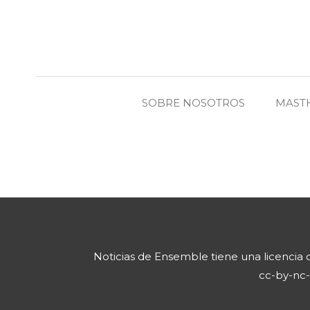
SOBRE NOSOTROS
MAST
Noticias de Ensemble
tiene una licencia
cc-by-nc