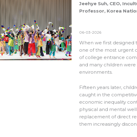
Jeehye Suh, CEO, Incult
Professor, Korea Nation
06-03-2026
When we first designed t
one of the most urgent con
of college entrance com
and many children were b
environments.
Fifteen years later, chil
caught in the competitiv
economic inequality conti
physical and mental wel
replacement of direct rel
them increasingly disco