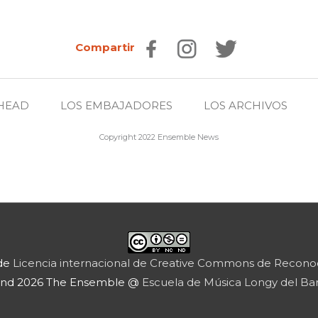
Compartir
HEAD
LOS EMBAJADORES
LOS ARCHIVOS
Copyright 2022 Ensemble News
 de
Licencia internacional de Creative Commons de Reconoc
-nd 2026 The Ensemble @
Escuela de Música Longy del Ba