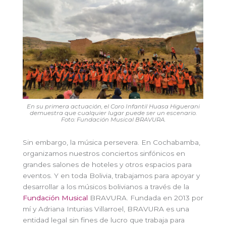
En su primera actuación, el Coro Infantil Huasa Higuerani
demuestra que cualquier lugar puede ser un escenario.
Foto: Fundación Musical BRAVURA.
Sin embargo, la música persevera. En Cochabamba,
organizamos nuestros conciertos sinfónicos en
grandes salones de hoteles y otros espacios para
eventos. Y en toda Bolivia, trabajamos para apoyar y
desarrollar a los músicos bolivianos a través de la
Fundación Musical
BRAVURA. Fundada en 2013 por
mí y Adriana Inturias Villarroel, BRAVURA es una
entidad legal sin fines de lucro que trabaja para