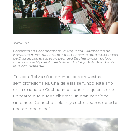
10-05-2022
Concierto en Cochabamba:
La
Orquesta Filarmónica de
Bolivia de BRAVURA interpreta el Concierto para Violonchelo
de Dvorak con el Maestro Leonard Elschenbroich, bajo la
dirección de Miguel Angel Salazar Hidalgo
. Foto: Fundación
Musical BRAVURA.
En toda Bolivia sólo tenemos dos orquestas
semiprofesionales. Una de ellas se fundó este año
en la ciudad de Cochabamba, que ni siquiera tiene
un teatro que pueda albergar un gran concierto
sinfónico. De hecho, sólo hay cuatro teatros de este
tipo en todo el país.