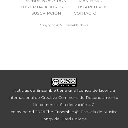
SOBRE NOSOTROS
MASTHEAD
LOS EMBAJADORES
LOS ARCHIVOS
SUSCRIPCIÓN
CONTACTO
Copyright 2022 Ensemble News
Noticias de Ensemble
tiene una licencia de
Licencia
internacional de Creative Commons de Reconocimiento-
No comercial-Sin derivación 4.0
.
cc-by-nc-nd 2026 The Ensemble @
Escuela de Música
Longy del Bard College