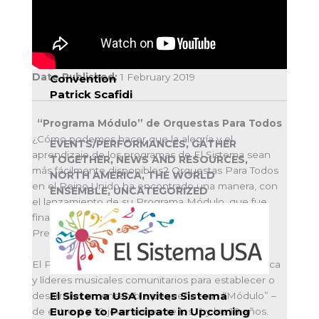
UNCATEGORIZED
Sistema Europe to Participate in 32nd
Anniversary of UN Rights of the Child
Date Published:
1 February 2019
Convention
Patrick Scafidi
“Programa Módulo” de Orquestas Para Todos
¿Cómo podemos hacer que la alegría y el
EVENTS/PERFORMANCES, GATHER
aprendizaje de los programas de El Sistema sean
TOGETHER, NEWS AND RESOURCES,
más fácilmente disponibles? Orquestas Para Todos
NORTH AMERICA, THE WORLD
en el Reino Unido ha encontrado una manera, con
ENSEMBLE, UNCATEGORIZED
el lanzamiento de su Programa Módulo, que fue
finalista como mejor iniciativa musical en los
Premios de Profesores de Música 2017.
El Programa Módulo apoya a profesores de música
y líderes musicales comunitarios para establecer o
El Sistema USA Invites Sistema
desarrollar un ensamble pequeño – un “Módulo” –
Europe to Participate in Upcoming
de entre 4 y 10 jóvenes, entre los 11 y los 18 años.