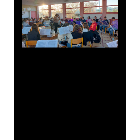
French Youth Orchestras Honor
Maestro José Antonio Abreu in
UNESCO-Sponsored Concert
Patrick Scafidi
UNCATEGORIZED
The Lewis Prize for Music Announces
Finalists for 2022 Prizes
Patrick Scafidi