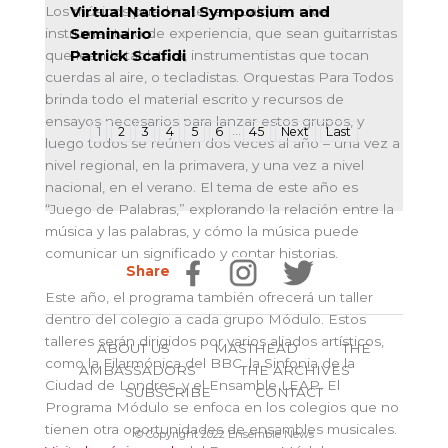
Virtual National Symposium and
Los músicos pueden tener cualquier nivel
Seminario
instrumental o de experiencia, que sean guitarristas
Patrick Scafidi
que leen la tablatura, instrumentistas que tocan
cuerdas al aire, o tecladistas. Orquestas Para Todos
brinda todo el material escrito y recursos de
ensayos necesarios para lanzar estos grupos, y
…
1
2
3
4
5
6
45
Next
Last
luego todos se reúnen dos veces al año – una vez a
nivel regional, en la primavera, y una vez a nivel
nacional, en el verano. El tema de este año es
“Juego de Palabras,” explorando la relación entre la
música y las palabras, y cómo la música puede
comunicar un significado y contar historias.
Share
Este año, el programa también ofrecerá un taller
dentro del colegio a cada grupo Módulo. Estos
talleres serán dirigidos por varios aliados artísticos,
ABOUT US
MASTHEAD
THE
como la Filarmónica del BBC, la Sinfonia de la
AMBASSADORS
THE ARCHIVES
Ciudad de Londres, y el Ensamble LEAP. El
SUBSCRIBE
CONTACT
Programa Módulo se enfoca en los colegios que no
tienen otra oportunidades de ensambles musicales.
© Copyright 2022 Ensemble News