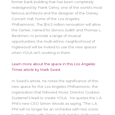
former bank building that has been completely
redesigned by Frank Gehry, one of the world’s most
famous architects and the designer of the Disney
Concert Hall, home of the Los Angeles
Philharmonic. The $14.5 million renovation will allow
the Center, named for donors Judith and Thomas L.
Beckmen, to provide a range of musical
opportunities; the multi-ethnic neighborhood of
Inglewood will be invited to use the new spaces
when YOLA isn’t working in them.
Learn more about the space in this
Los Angeles
Times
article by Mark Swed.
In Swed’s article, he notes the significance of this
new space for the Los Angeles Philharmonic, the
organization that followed Music Director Gustavo
Dudamel’s lead to create YOLA. He quotes the L.A.
Phil’s new CEO Simon Woods as saying, “The L.A.
Phil will no longer be an orchestra with two iconic
homes. Along with Disney Hall and the Hollywood