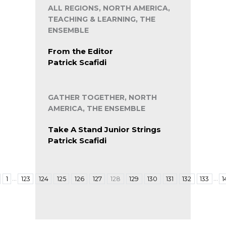
ALL REGIONS, NORTH AMERICA,
TEACHING & LEARNING, THE
ENSEMBLE
From the Editor
Patrick Scafidi
GATHER TOGETHER, NORTH
AMERICA, THE ENSEMBLE
Take A Stand Junior Strings
Patrick Scafidi
…
…
1
123
124
125
126
127
128
129
130
131
132
133
1