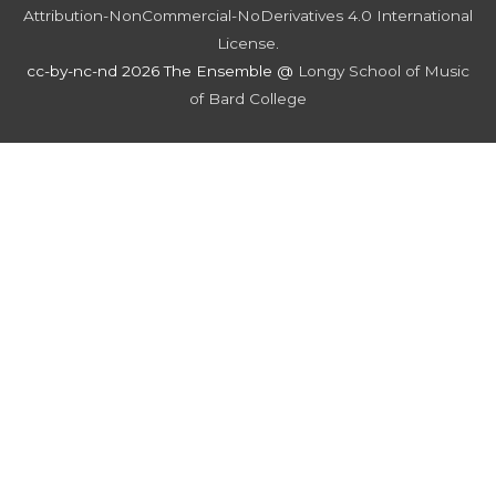
Attribution-NonCommercial-NoDerivatives 4.0 International
License
.
cc-by-nc-nd 2026 The Ensemble @
Longy School of Music
of Bard College