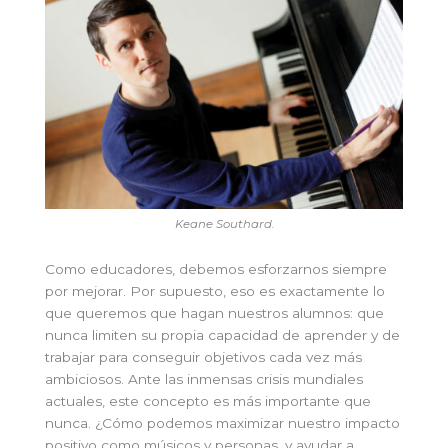
Keane Southard.
Como educadores, debemos esforzarnos siempre
por mejorar. Por supuesto, eso es exactamente lo
que queremos que hagan nuestros alumnos: que
nunca limiten su propia capacidad de aprender y de
trabajar para conseguir objetivos cada vez más
ambiciosos. Ante las inmensas crisis mundiales
actuales, este concepto es más importante que
nunca. ¿Cómo podemos maximizar nuestro impacto
positivo como músicos y personas, y ayudar a