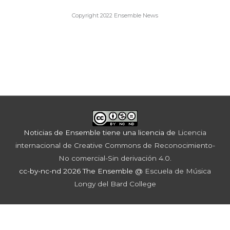
Copyright 2022 Ensemble News
Noticias de Ensemble
tiene una licencia de
Licencia
internacional de Creative Commons de Reconocimiento-
No comercial-Sin derivación 4.0
.
cc-by-nc-nd 2026 The Ensemble @
Escuela de Música
Longy del Bard College