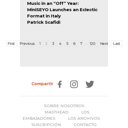
Music in an “Off” Year:
MiniSEYO Launches an Eclectic
Format in Italy
Patrick Scafidi
…
First
Previous
1
2
3
4
5
6
7
120
Next
Last
Compartir
SOBRE NOSOTROS
MASTHEAD
LOS
EMBAJADORES
LOS ARCHIVOS
SUSCRIPCIÓN
CONTACTO