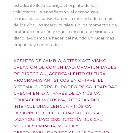
estudiante lleva consigo el espíritu de los
voluntarios. La enseñanza y el aprendizaje
musicales se convierten en la moneda de cambio
de los vínculos interculturales. En los momentos de
profunda conexión y orgullo mutuo que vivimos a
diario, ayudamos a hacer del mundo un lugar más
empático y conectado.
AGENTES DE CAMBIO
,
ARTES Y ACTIVISMO
,
CREACIÓN DE COMUNIDAD
,
OPORTUNIDADES
DE DIRECCIÓN
,
ACERCAMIENTO CULTURAL
,
PROGRAMAS ARTÍSTICOS EN CHIPRE
,
EL
SISTEMA
,
CUERPO EUROPEO DE SOLIDARIDAD
,
CRECIMIENTO A TRAVÉS DE LA MÚSICA
,
EDUCACIÓN INCLUSIVA
,
INTERCAMBIO
INTERCULTURAL
,
LENGUA Y MÚSICA
,
DESARROLLO DEL LIDERAZGO
,
LOUKIA
LAZAROU
,
MAYO 2025
,
TUTORÍA
MUSICAL
,
MÚSICA Y EMPATÍA
,
MÚSICA Y
RESPONSABILIDAD SOCIAL
,
MÚSICA COMO