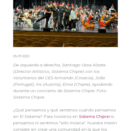
05-07-2025
De izquierda a derecha, Santiago Ossa Alzate
(Director Artístico, Sistema Chipre) con los
Voluntarios del CES Armando (Croacia), João
(Portugal), Iris (Austria), Elina (Chipre), ayudando
durante un concierto de Sistema Chipre. Foto:
Sistema Chipre.
¿Qué pensamos y qué sentimos cuando pensamos
en El Sistema? Para nosotros en
Sistema Chipre
no
pensamos ni sentimos "sólo música". Nuestra misión
consiste en crear una comunidad en la que los