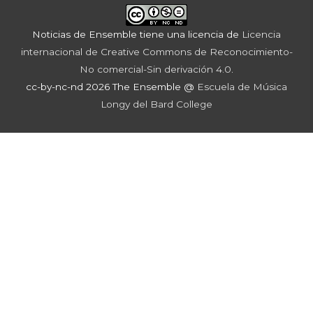
Noticias de Ensemble
tiene una licencia de
Licencia
internacional de Creative Commons de Reconocimiento-
No comercial-Sin derivación 4.0
.
cc-by-nc-nd 2026 The Ensemble @
Escuela de Música
Longy del Bard College