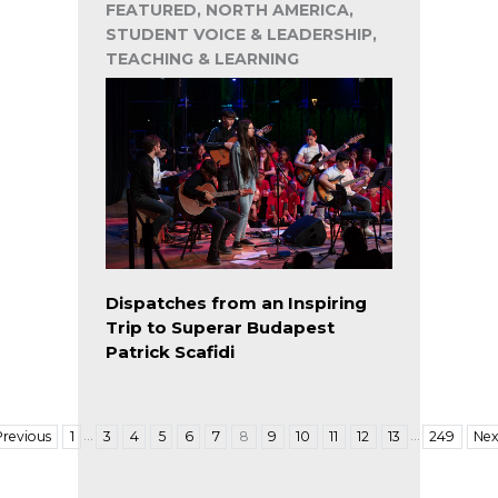
FEATURED, NORTH AMERICA,
STUDENT VOICE & LEADERSHIP,
TEACHING & LEARNING
Dispatches from an Inspiring
Trip to Superar Budapest
Patrick Scafidi
…
…
Previous
1
3
4
5
6
7
8
9
10
11
12
13
249
Nex