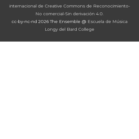
internacional de Creative Commons de Reconocimiento-
No comercial-Sin derivación 4.0
.
cc-by-nc-nd 2026 The Ensemble @
Escuela de Música
Longy del Bard College