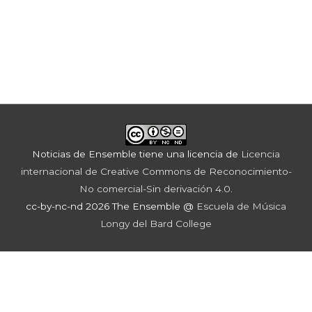
Noticias de Ensemble
tiene una licencia de
Licencia
internacional de Creative Commons de Reconocimiento-
No comercial-Sin derivación 4.0
.
cc-by-nc-nd 2026 The Ensemble @
Escuela de Música
Longy del Bard College