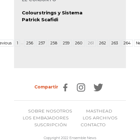
Colourstrings y Sistema
Patrick Scafidi
…
evious
1
256
257
258
259
260
261
262
263
264
N
Compartir
SOBRE NOSOTROS
MASTHEAD
LOS EMBAJADORES
LOS ARCHIVOS
SUSCRIPCIÓN
CONTACTO
Copyright 2022 Ensemble News